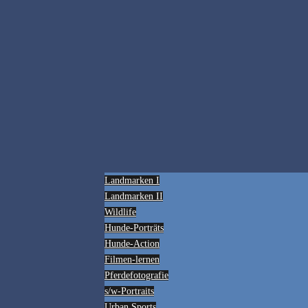
Landmarken I
Landmarken II
Wildlife
Hunde-Porträts
Hunde-Action
Filmen-lernen
Pferdefotografie
s/w-Portraits
Urban Sports