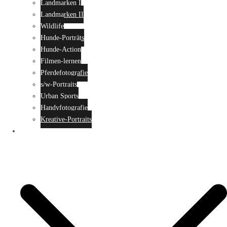
Landmarken I
Landmarken II
Wildlife
Hunde-Porträts
Hunde-Action
Filmen-lernen
Pferdefotografie
s/w-Portraits
Urban Sports
Handyfotografie
Kreative-Portraits
Seminare