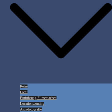
Reise
Licht
Einführung-Filmemachen
Locationscouting
Astrofotografie