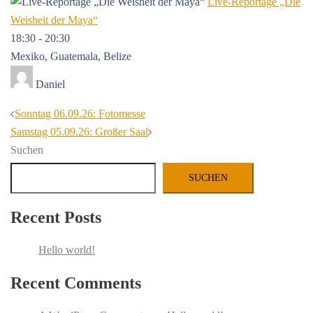
Live-Reportage „Die
Weisheit der Maya“
18:30
-
20:30
Mexiko, Guatemala, Belize
Daniel
Beitrags-
Sonntag 06.09.26: Fotomesse
Navigation
Samstag 05.09.26: Großer Saal
Suchen
SUCHEN
Recent Posts
Hello world!
Recent Comments