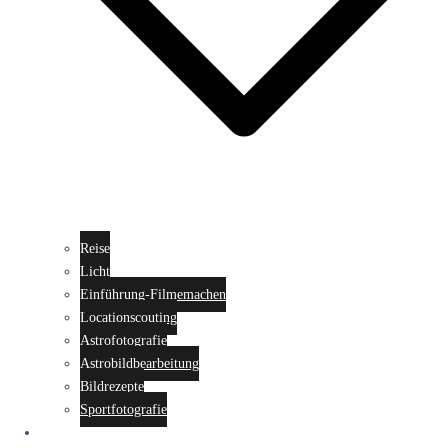
Reise
Licht
Einführung-Filmemachen
Locationscouting
Astrofotografie
Astrobildbearbeitung
Bildrezepte
Sportfotografie
Fotowalks