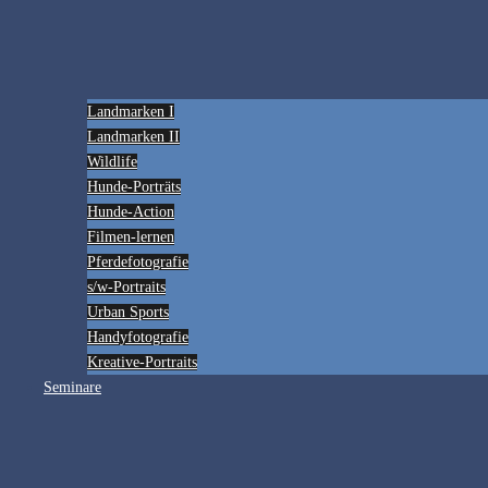
Landmarken I
Landmarken II
Wildlife
Hunde-Porträts
Hunde-Action
Filmen-lernen
Pferdefotografie
s/w-Portraits
Urban Sports
Handyfotografie
Kreative-Portraits
Seminare