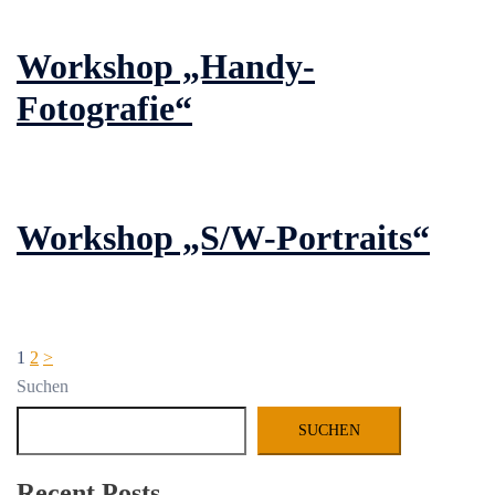
Workshop „Handy-
Fotografie“
Workshop „S/W-Portraits“
Seitennummerierung
1
2
>
der
Suchen
Beiträge
SUCHEN
Recent Posts