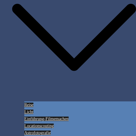
Reise
Licht
Einführung-Filmemachen
Locationscouting
Astrofotografie