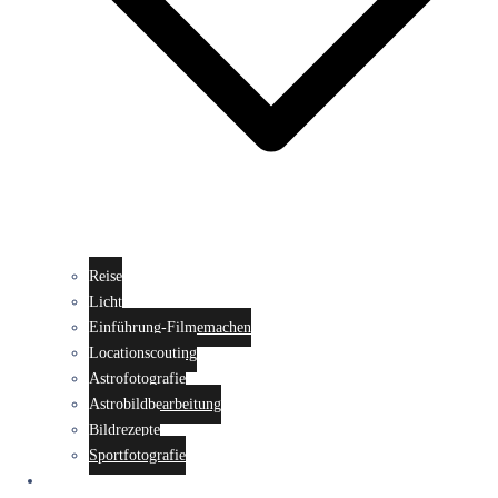
Reise
Licht
Einführung-Filmemachen
Locationscouting
Astrofotografie
Astrobildbearbeitung
Bildrezepte
Sportfotografie
Fotowalks