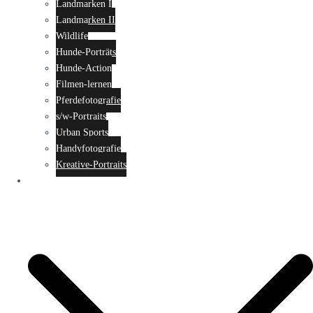
Landmarken I
Landmarken II
Wildlife
Hunde-Porträts
Hunde-Action
Filmen-lernen
Pferdefotografie
s/w-Portraits
Urban Sports
Handyfotografie
Kreative-Portraits
Seminare