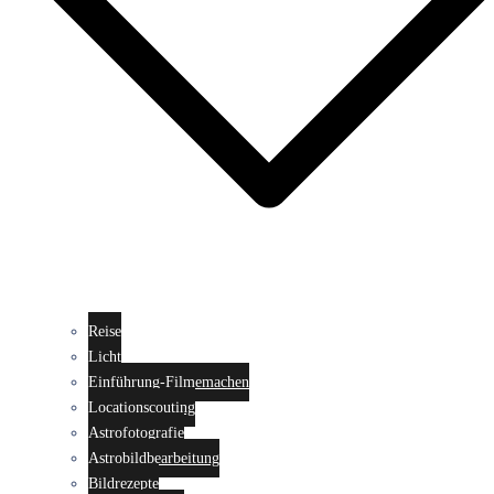
Reise
Licht
Einführung-Filmemachen
Locationscouting
Astrofotografie
Astrobildbearbeitung
Bildrezepte