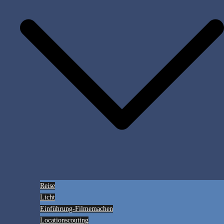
Reise
Licht
Einführung-Filmemachen
Locationscouting