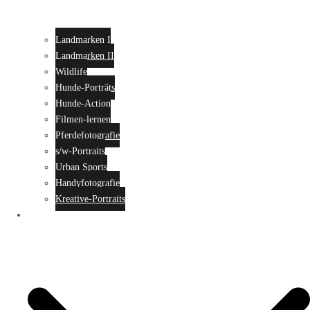
Landmarken I
Landmarken II
Wildlife
Hunde-Porträts
Hunde-Action
Filmen-lernen
Pferdefotografie
s/w-Portraits
Urban Sports
Handyfotografie
Kreative-Portraits
Seminare