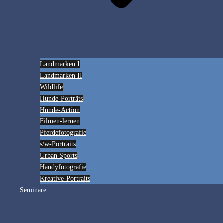
Landmarken I
Landmarken II
Wildlife
Hunde-Porträts
Hunde-Action
Filmen-lernen
Pferdefotografie
s/w-Portraits
Urban Sports
Handyfotografie
Kreative-Portraits
Seminare